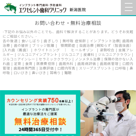
お問い合わせ・無料治療相談
-下記のお悩み以外のことでも、歯科で解決することがあります。どうぞお気軽
にご相談ください。-
舌の後退 | 食いしばり | 歯ぎしり | 無呼吸 症候群 | インプラント治療| 歯周病
治療 | 歯の破折 | ブリッジ脱離 | 顎関節症 | 虫歯治療 |親知らず（智歯抜歯）
|入れ歯（義歯） | ホワイトニング ｜ ヒールオゾン | 姿勢咬合 | 金属アレ
ルギー | ジルコニアインプラント | ジルコニア | 皮膚科 | ジルコニアクラウン |
ジルコニアインレー | セラミッククラウン | ノンメタル治療 | 保険の効かない入
れ歯 | 足育 | 食育 | 医療費控除 | 歯周外科 | 歯周病評価 | 歯周病管理 | 口腔内
管理 | 歯周病専門医 | 治療評価 | 口腔内写真 | スリープスプリント | 口呼吸 | 鼻
呼吸 | 口いびき | 鼻いびき | 耳鳴り | 難聴