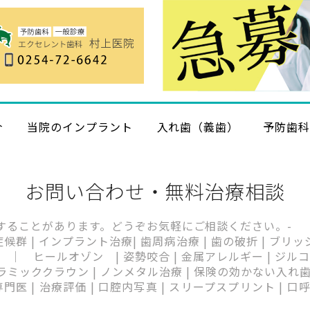
介
当院のインプラント
入れ歯（義歯）
予防歯
お問い合わせ・無料治療相談
することがあります。どうぞお気軽にご相談ください。-
 症候群 | インプラント治療| 歯周病治療 | 歯の破折 | ブリ
｜ ヒールオゾン | 姿勢咬合 | 金属アレルギー | ジルコニ
ッククラウン | ノンメタル治療 | 保険の効かない入れ歯 | 足
門医 | 治療評価 | 口腔内写真 | スリープスプリント | 口呼吸 