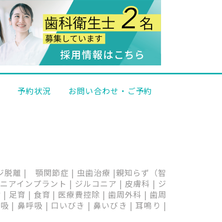
科
予約状況
お問い合わせ・ご予約
ッジ脱離 | 顎関節症 | 虫歯治療 |親知らず（智
アインプラント | ジルコニア | 皮膚科 | ジ
育 | 食育 | 医療費控除 | 歯周外科 | 歯周
| 鼻呼吸 | 口いびき | 鼻いびき | 耳鳴り |