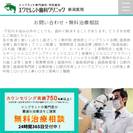
お問い合わせ・無料治療相談
-下記のお悩み以外のことでも、歯科で解決することがあります。どうぞお気軽
にご相談ください。-
舌の後退 | 食いしばり | 歯ぎしり | 無呼吸 症候群 | インプラント治療| 歯周病
治療 | 歯の破折 | ブリッジ脱離 | 顎関節症 | 虫歯治療 |親知らず（智歯抜歯）
|入れ歯（義歯） | ホワイトニング ｜ ヒールオゾン | 姿勢咬合 | 金属アレ
ルギー | ジルコニアインプラント | ジルコニア | 皮膚科 | ジルコニアクラウン |
ジルコニアインレー | セラミッククラウン | ノンメタル治療 | 保険の効かない入
れ歯 | 足育 | 食育 | 医療費控除 | 歯周外科 | 歯周病評価 | 歯周病管理 | 口腔内
管理 | 歯周病専門医 | 治療評価 | 口腔内写真 | スリープスプリント | 口呼吸 | 鼻
呼吸 | 口いびき | 鼻いびき | 耳鳴り | 難聴