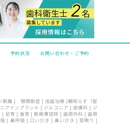
科
予約状況
お問い合わせ・ご予約
ッジ脱離 | 顎関節症 | 虫歯治療 |親知らず（智
アインプラント | ジルコニア | 皮膚科 | ジ
育 | 食育 | 医療費控除 | 歯周外科 | 歯周
| 鼻呼吸 | 口いびき | 鼻いびき | 耳鳴り |