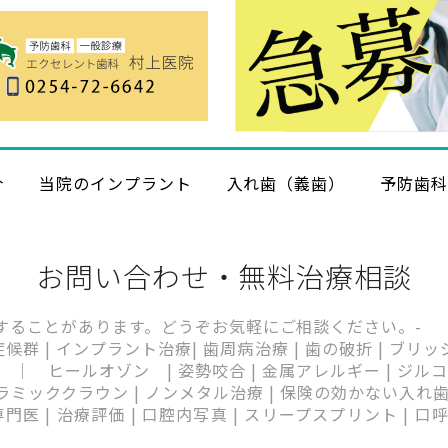
介
当院のインプラント
入れ歯（義歯）
予防歯
お問い合わせ・無料治療相談
することがあります。どうぞお気軽にご相談ください。-
 症候群 | インプラント治療| 歯周病治療 | 歯の破折 | ブリ
｜ ヒールオゾン | 姿勢咬合 | 金属アレルギー | ジルコニ
ッククラウン | ノンメタル治療 | 保険の効かない入れ歯 | 足
門医 | 治療評価 | 口腔内写真 | スリープスプリント | 口呼吸 