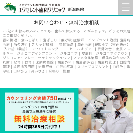
お問い合わせ・無料治療相談
-下記のお悩み以外のことでも、歯科で解決することがあります。どうぞお気軽
にご相談ください。-
舌の後退 | 食いしばり | 歯ぎしり | 無呼吸 症候群 | インプラント治療| 歯周病
治療 | 歯の破折 | ブリッジ脱離 | 顎関節症 | 虫歯治療 |親知らず（智歯抜歯）
|入れ歯（義歯） | ホワイトニング ｜ ヒールオゾン | 姿勢咬合 | 金属アレ
ルギー | ジルコニアインプラント | ジルコニア | 皮膚科 | ジルコニアクラウン |
ジルコニアインレー | セラミッククラウン | ノンメタル治療 | 保険の効かない入
れ歯 | 足育 | 食育 | 医療費控除 | 歯周外科 | 歯周病評価 | 歯周病管理 | 口腔内
管理 | 歯周病専門医 | 治療評価 | 口腔内写真 | スリープスプリント | 口呼吸 | 鼻
呼吸 | 口いびき | 鼻いびき | 耳鳴り | 難聴